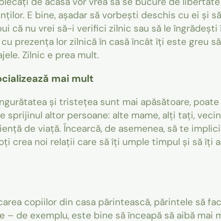
bia plecați de acasă vor vrea să se bucure de libertate
nților. E bine, așadar să vorbești deschis cu ei și să 
 că nu vrei să-i verifici zilnic sau să le îngrădești î
cu prezența lor zilnică în casă încât îți este greu să
ele. Zilnic e prea mult.
socializează mai mult
singurătatea și tristețea sunt mai apăsătoare, poate 
 sprijinul altor persoane: alte mame, alți tați, vecin
ență de viață. Încearcă, de asemenea, să te implici î
poți crea noi relații care să îți umple timpul și să îț
rea copiilor din casa părintească, părintele să facă
te – de exemplu, este bine să înceapă să aibă mai m