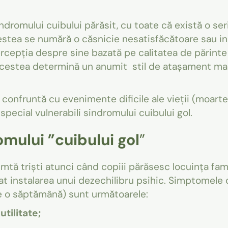
indromului cuibului părăsit, cu toate că există o ser
acestea se numără o căsnicie nesatisfăcătoare sau ins
percepția despre sine bazată pe calitatea de părinte
acestea determină un anumit stil de atașament ma
e confruntă cu evenimente dificile ale vieții (moart
pecial vulnerabili sindromului cuibului gol.
mului ”cuibului gol
”
imtă triști atunci când copiii părăsesc locuința fam
 instalarea unui dezechilibru psihic. Simptomele c
de o săptămână) sunt următoarele:
tilitate;