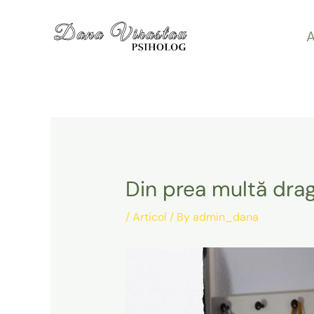
Skip
A
to
content
Din prea multă dra
/
Articol
/ By
admin_dana