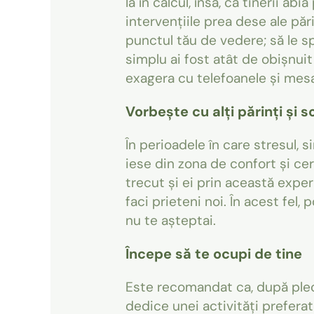
Ia în calcul, însă, că tinerii a
intervențiile prea dese ale pări
punctul tău de vedere; să le spui
simplu ai fost atât de obișnuit 
exagera cu telefoanele și mesaj
Vorbește cu alți părinți și 
În perioadele în care stresul, 
iese din zona de confort și cere
trecut și ei prin această experi
faci prieteni noi. În acest fel, 
nu te așteptai.
Începe să te ocupi de tine
Este recomandat ca, după pleca
dedice unei activități prefera