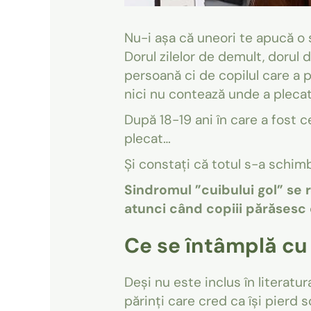
Nu-i așa că uneori te apucă o s
Dorul zilelor de demult, dorul 
persoană ci de copilul care a pl
nici nu contează unde a plecat 
După 18-19 ani în care a fost ce
plecat…
Și constați că totul s-a schimb
Sindromul ”cuibului gol” se r
atunci când copiii părăsesc
Ce se întâmplă cu 
Deși nu este inclus în literat
părinți care cred ca își pierd s