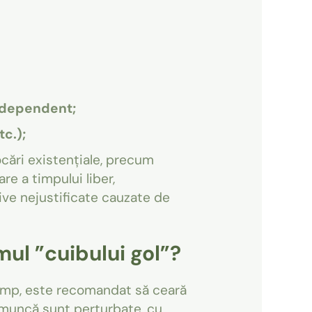
independent;
c.);
ocări existențiale, precum
re a timpului liber,
ive nejustificate cauzate de
ul ”cuibului gol”?
timp, este recomandat să ceară
de muncă sunt perturbate, cu