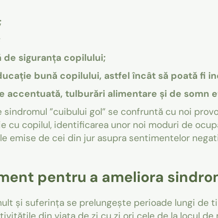
;
;
ă de siguranța copilului;
ducație bună copilului, astfel încât să poată fi 
 accentuată, tulburări alimentare și de somn et
e sindromul ”cuibului gol” se confruntă cu noi prov
ie cu copilul, identificarea unor noi moduri de ocupa
ile emise de cei din jur asupra sentimentelor negat
ment pentru a ameliora sindrom
ult și suferința se prelungește perioade lungi de 
ivitățile din viața de zi cu zi ori cele de la locul 