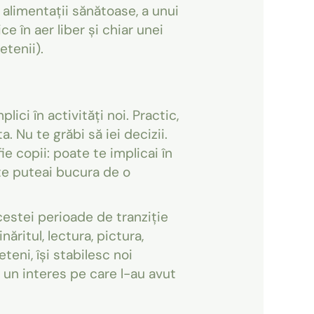
 alimentații sănătoase, a unui
ce în aer liber și chiar unei
tenii).
ici în activități noi. Practic,
. Nu te grăbi să iei decizii.
e copii: poate te implicai în
e te puteai bucura de o
acestei perioade de tranziție
ăritul, lectura, pictura,
teni, își stabilesc noi
e un interes pe care l-au avut