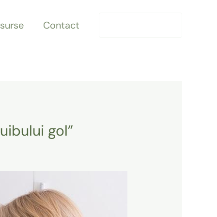
surse
Contact
0771 156 928
ibului gol”