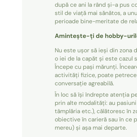
după ce ani la rând și-a pus co
stil de viață mai sănătos, a unu
perioade bine-meritate de rela
Amintește-ți de hobby-urile
Nu este ușor să ieși din zona de
o iei de la capăt și este cazul 
Începe cu pași mărunți. Încearc
activități fizice, poate petrec
conversație agreabilă.
În loc să își îndrepte atenția p
prin alte modalități: au pasiuni
tâmplăria etc.), călătoresc în z
obiective în carieră sau în ce 
mereu) și așa mai departe.