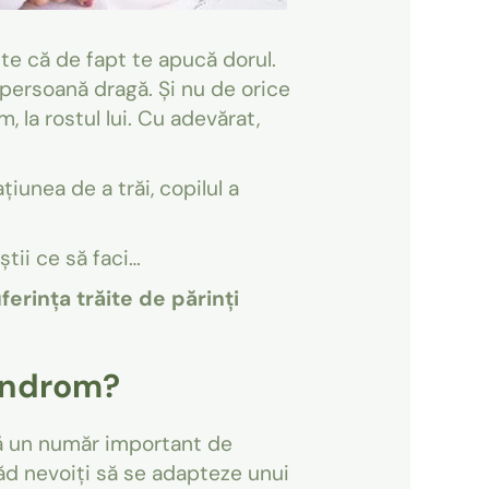
ste că de fapt te apucă dorul.
o persoană dragă. Și nu de orice
, la rostul lui. Cu adevărat,
țiunea de a trăi, copilul a
știi ce să faci…
ferința trăite de părinți
sindrom?
ază un număr important de
 văd nevoiți să se adapteze unui