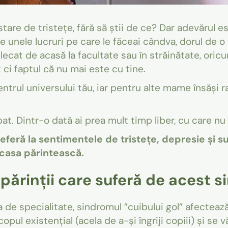
tare de tristețe, fără să știi de ce? Dar adevărul e
de unele lucruri pe care le făceai cândva, dorul de 
ecat de acasă la facultate sau în străinătate, oricum
ci faptul că nu mai este cu tine.
ntrul universului tău, iar pentru alte mame însăși ra
at. Dintr-o dată ai prea mult timp liber, cu care nu 
eferă la sentimentele de tristețe, depresie și su
 casa părintească.
părinții care suferă de acest 
ura de specialitate, sindromul ”cuibului gol” afecte
copul existențial (acela de a-și îngriji copiii) și se