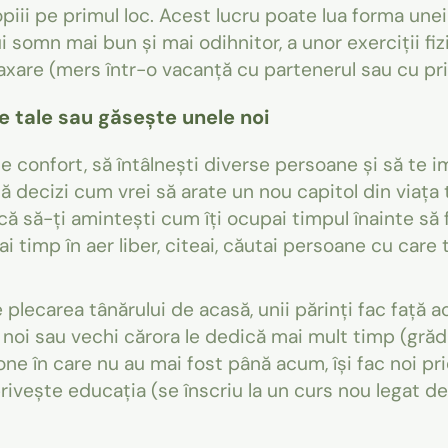
piii pe primul loc. Acest lucru poate lua forma unei
i somn mai bun și mai odihnitor, a unor exerciții fizi
xare (mers într-o vacanță cu partenerul sau cu prie
 tale sau găsește unele noi
 confort, să întâlnești diverse persoane și să te impl
să decizi cum vrei să arate un nou capitol din viața ta
ă să-ți amintești cum îți ocupai timpul înainte să fi
eai timp în aer liber, citeai, căutai persoane cu car
e plecarea tânărului de acasă, unii părinți fac față 
 noi sau vechi cărora le dedică mai mult timp (grădin
one în care nu au mai fost până acum, își fac noi prie
privește educația (se înscriu la un curs nou legat d