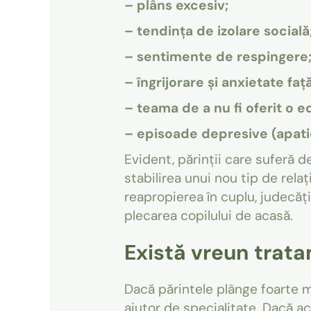
– plâns excesiv;
– tendința de izolare socială
– sentimente de respingere
– îngrijorare și anxietate faț
– teama de a nu fi oferit o e
– episoade depresive (apatie
Evident, părinții care suferă d
stabilirea unui nou tip de relaț
reapropierea în cuplu, judecăț
plecarea copilului de acasă.
Există vreun trata
Dacă părintele plânge foarte m
ajutor de specialitate. Dacă act