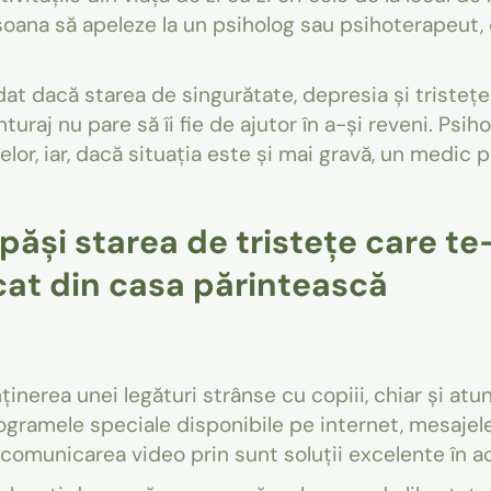
soana să apeleze la un psiholog sau psihoterapeut, c
at dacă starea de singurătate, depresia și tristeț
turaj nu pare să îi fie de ajutor în a-și reveni. Psi
or, iar, dacă situația este și mai gravă, un medic 
epăși starea de tristețe care te
cat din casa părintească
ținerea unei legături strânse cu copiii, chiar și atun
ogramele speciale disponibile pe internet, mesajele 
 comunicarea video prin sunt soluții excelente în a