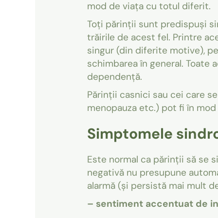
mod de viața cu totul diferit.
Toți părinții sunt predispuși s
trăirile de acest fel. Printre 
singur (din diferite motive), 
schimbarea în general. Toate 
dependență.
Părinții casnici sau cei care s
menopauza etc.) pot fi în mod s
Simptomele sindro
Este normal ca părinții să se s
negativă nu presupune automat
alarmă (și persistă mai mult 
– sentiment accentuat de inu