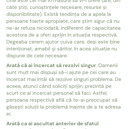
cine este cel mai în măsură să vi-l ofere (are, din
câte știți, cunoștințele necesare, resurse și
disponibilitate). Există tendința de a apela la
persoane foarte apropiate, care știm sigur că nu
ne-ar refuza niciodată, indiferent de capacitatea
acestora de a oferi sprijin în situația respectivă.
Degeaba cerem ajutor cuiva care, deși este bine
intenționat, amabil și săritor, în acea situație nu
dispune de cele necesare.
Arată că ai încercat să rezolvi singur
. Oamenii
sunt mult mai dispuși să-i ajute pe cei care au
încercat mai întâi să rezolve singuri problema. De
aceea, atunci când soliciți sprijin, prezintă pe
scurt ce ai încercat personal să faci. Astfel,
persoana respectivă află că te-ai preocupat să
găsești soluții la problemă înainte de a te adresa
ei.
Arată ca ai ascultat anterior de sfatul