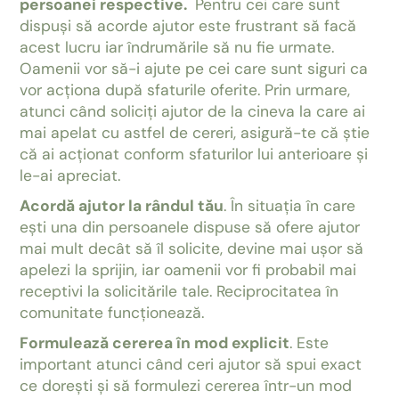
persoanei respective.
Pentru cei care sunt
dispuși să acorde ajutor este frustrant să facă
acest lucru iar îndrumările să nu fie urmate.
Oamenii vor să-i ajute pe cei care sunt siguri ca
vor acționa după sfaturile oferite. Prin urmare,
atunci când soliciți ajutor de la cineva la care ai
mai apelat cu astfel de cereri, asigură-te că știe
că ai acționat conform sfaturilor lui anterioare și
le-ai apreciat.
Acordă ajutor la rândul tău
. În situația în care
ești una din persoanele dispuse să ofere ajutor
mai mult decât să îl solicite, devine mai ușor să
apelezi la sprijin, iar oamenii vor fi probabil mai
receptivi la solicitările tale. Reciprocitatea în
comunitate funcționează.
Formulează cererea în mod explicit
. Este
important atunci când ceri ajutor să spui exact
ce dorești și să formulezi cererea într-un mod