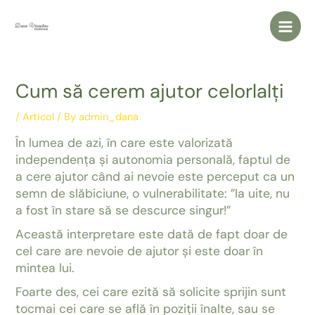
Skip
to
Main
content
Men
Cum să cerem ajutor celorlalți
/
Articol
/ By
admin_dana
În lumea de azi, în care este valorizată
independența și autonomia personală, faptul de
a cere ajutor când ai nevoie este perceput ca un
semn de slăbiciune, o vulnerabilitate: ”Ia uite, nu
a fost în stare să se descurce singur!”
Această interpretare este dată de fapt doar de
cel care are nevoie de ajutor și este doar în
mintea lui.
Foarte des, cei care ezită să solicite sprijin sunt
tocmai cei care se află în poziții înalte, sau se