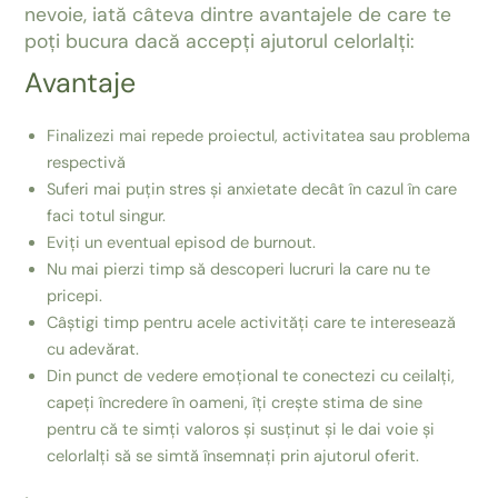
nevoie, iată câteva dintre avantajele de care te
poți bucura dacă accepți ajutorul celorlalți:
Avantaje
Finalizezi mai repede proiectul, activitatea sau problema
respectivă
Suferi mai puțin stres și anxietate decât în cazul în care
faci totul singur.
Eviți un eventual episod de burnout.
Nu mai pierzi timp să descoperi lucruri la care nu te
pricepi.
Câștigi timp pentru acele activități care te interesează
cu adevărat.
Din punct de vedere emoțional te conectezi cu ceilalți,
capeți încredere în oameni, îți crește stima de sine
pentru că te simți valoros și susținut și le dai voie și
celorlalți să se simtă însemnați prin ajutorul oferit.