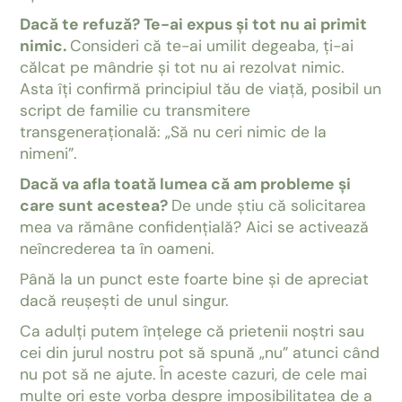
Dacă te refuză? Te-ai expus și tot nu ai primit
nimic.
Consideri că te-ai umilit degeaba, ți-ai
călcat pe mândrie și tot nu ai rezolvat nimic.
Asta îți confirmă principiul tău de viață, posibil un
script de familie cu transmitere
transgenerațională: „Să nu ceri nimic de la
nimeni”.
Dacă va afla toată lumea că am probleme și
care sunt acestea?
De unde știu că solicitarea
mea va rămâne confidențială? Aici se activează
neîncrederea ta în oameni.
Până la un punct este foarte bine și de apreciat
dacă reușești de unul singur.
Ca adulți putem înțelege că prietenii noștri sau
cei din jurul nostru pot să spună „nu” atunci când
nu pot să ne ajute. În aceste cazuri, de cele mai
multe ori este vorba despre imposibilitatea de a