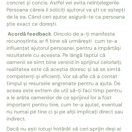
concret și concis. Astfel vei evita neînțelegerile.
Persoana căreia îi soliciți ajutorul va ști ce aștepți
de la ea. Când ceri ajutor, asigură-te ca persoana
știe exact ce dorești.
Acordă feedback
. Dincolo de a-ți manifesta
recunoștinta, ar fi bine să urmărești cum te-a
influențat ajutorul persoanei, pentru a împărtăși
rezultatele cu aceasta. Pe lângă faptul că
oamenii se simt bine venind în sprijinul celorlalți,
realitatea este că aceștia doresc și să se simtă
competenți și eficienți. Vor să afle că a contat
timpul și resursele angrenate pentru a ajuta. De
aceea este extrem de util să-ți faci timp pentru
a le arăta oamenilor de ce sprijinul lor a fost
important pentru tine, cum te-a ajutat, eventual
nu numai pe tine ci și pe alții implicați direct sau
indirect.
Dacă nu ești totuși hotărât să ceri sprijin deși ai