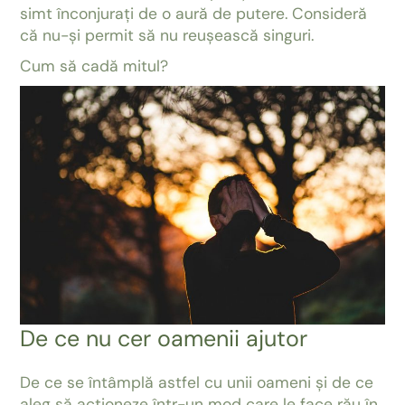
simt înconjurați de o aură de putere. Consideră
că nu-și permit să nu reușească singuri.
Cum să cadă mitul?
De ce nu cer oamenii ajutor
De ce se întâmplă astfel cu unii oameni și de ce
aleg să acționeze într-un mod care le face rău în