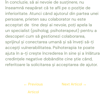
În concluzie, să ai nevoie de susținere, nu
înseamnă neapărat că te afli pe o poziție de
inferioritate. Atunci când ajutorul din partea unei
persoane, prieten sau colaborator nu este
acceptat de tine deși ai nevoie, poți apela la
un specialist (psiholog, psihoterapeut) pentru a
descoperi cum să gestionezi colaborarea,
sprijinul și conectarea umană și să înveți să-ți
accepți vulnerabilitatea. Psihoterapia te poate
ajuta în a-ți crește încrederea în sine și a înlătura
credințele negative dobândite cine știe când,
referitoare la solicitarea și acceptarea de ajutor.
Navigare
←
Previous
Next Articol
→
în
Articol
articole