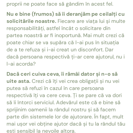
proprii ne poate face să gândim în acest fel.
Nu e bine (frumos) să îi deranjăm pe ceilalți cu
solicitările noastre.
Fiecare are viața lui și multe
responsabilități, astfel încât o solicitare din
partea noastră ar fi inoportună. Mai mult crezi că
poate chiar se va supăra că l-ai pus în situația
de a te refuza și i-ai creat un disconfort. Dar
dacă persoana respectivă ți-ar cere ajutorul, nu i
l-ai acorda?
Dacă ceri cuiva ceva, îi rămâi dator și n-o să
uite asta.
Crezi că îți vei crea obligații și nu vei
putea să refuzi în cazul în care persoana
respectivă îți va cere ceva. Ți se pare că va dori
să îi întorci serviciul. Adevărul este că e bine să
sprijinim oamenii la rândul nostru și să facem
parte din sistemele lor de ajutorare. În fapt, mult
mai ușor vei obține ajutor dacă și tu la rândul tău
ești sensibil la nevoile altora.