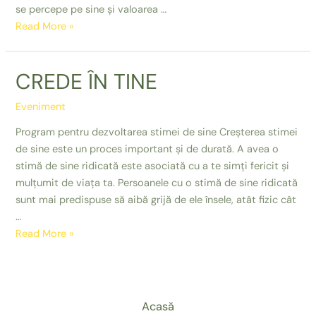
se percepe pe sine și valoarea …
Stima
Read More »
de
sine
CREDE ÎN TINE
Eveniment
Program pentru dezvoltarea stimei de sine Creșterea stimei
de sine este un proces important și de durată. A avea o
stimă de sine ridicată este asociată cu a te simți fericit și
mulțumit de viața ta. Persoanele cu o stimă de sine ridicată
sunt mai predispuse să aibă grijă de ele însele, atât fizic cât
…
CREDE
Read More »
ÎN
TINE
Acasă