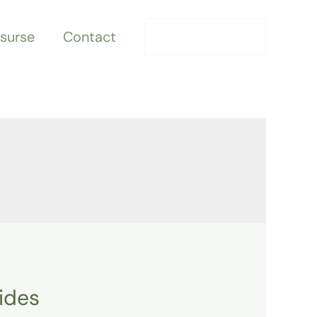
surse
Contact
0771 156 928
lides