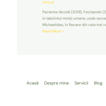
Articol
Pacienta tăcută (2019), Fecioarele (20
în labirintul minții umane, unde secre
Michaelides, în fiecare din cele trei 
Vă
Read More »
place
psihologia?
Citiți
romanele
lui
Alex
Michaelides
Acasă
Despre mine
Servicii
Blog