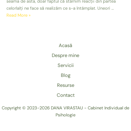
seama de asta, doar faptul că stârnim reacții din partea
celorlalți ne face să realizăm ce s-a întâmplat. Uneori …
Ups,
Read More »
mi-
a
scăpat!
Cum
Acasă
de
Despre mine
am
spus
Servicii
asta?
Blog
Resurse
Contact
Copyright © 2023-2026 DANA VIRASTAU - Cabinet Individual de
Psihologie