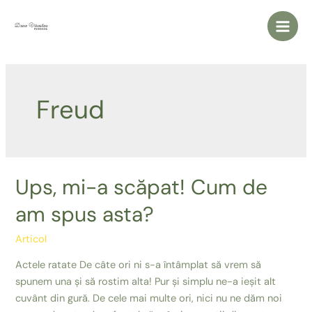
Skip
to
Main
content
Men
Freud
Ups, mi-a scăpat! Cum de
am spus asta?
Articol
Actele ratate De câte ori ni s-a întâmplat să vrem să
spunem una și să rostim alta! Pur și simplu ne-a ieșit alt
cuvânt din gură. De cele mai multe ori, nici nu ne dăm noi