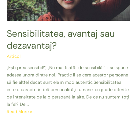
Sensibilitatea, avantaj sau
dezavantaj?
Articol
„Ești prea sensibil!”, „Nu mai fi atât de sensibilă!” li se spune
adesea unora dintre noi. Practic li se cere acestor persoane
să fie altfel decât sunt ele în mod autentic.Sensibilitatea
este o caracteristică personalității umane, cu grade diferite
de intensitate de la o persoană la alte. De ce nu suntem toți
la fel? De …
Sensibilitatea,
Read More »
avantaj
sau
dezavantaj?