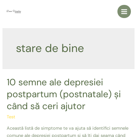
Skip
to
Main
content
Men
stare de bine
10 semne ale depresiei
postpartum (postnatale) și
când să ceri ajutor
Test
Această listă de simptome te va ajuta să identifici semnele
comune ale depresiei postpartum și să îți dai seama când