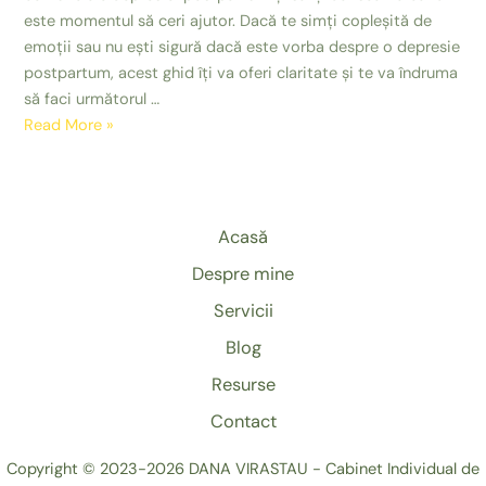
este momentul să ceri ajutor. Dacă te simți copleșită de
emoții sau nu ești sigură dacă este vorba despre o depresie
postpartum, acest ghid îți va oferi claritate și te va îndruma
să faci următorul …
10
Read More »
semne
ale
depresiei
postpartum
Acasă
(postnatale)
Despre mine
și
când
Servicii
să
Blog
ceri
Resurse
ajutor
Contact
Copyright © 2023-2026 DANA VIRASTAU - Cabinet Individual de