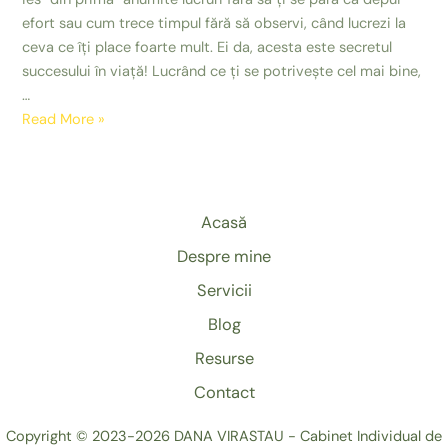
efort sau cum trece timpul fără să observi, când lucrezi la
ceva ce îți place foarte mult. Ei da, acesta este secretul
succesului în viață! Lucrând ce ți se potrivește cel mai bine,
…
Încotro
Read More »
e
drumul
tău?
Alege
Acasă
inteligent
Despre mine
Servicii
Blog
Resurse
Contact
Copyright © 2023-2026 DANA VIRASTAU - Cabinet Individual de