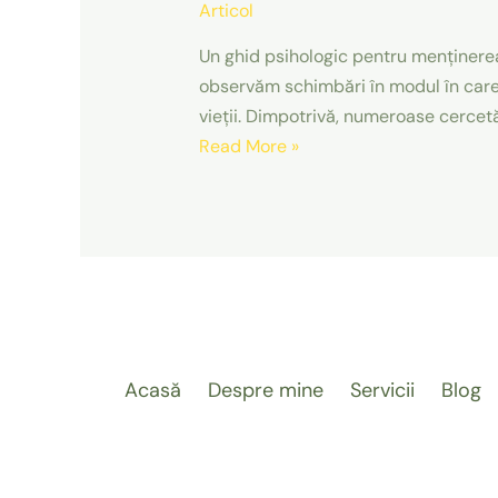
Articol
Un ghid psihologic pentru menținerea
observăm schimbări în modul în care
vieții. Dimpotrivă, numeroase cercetă
5
Read More »
Soluții
eficiente
pentru
prevenirea
deteriorării
cognitive
Acasă
Despre mine
Servicii
Blog