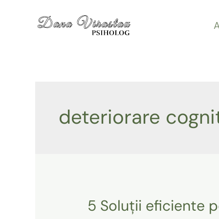
Skip
A
to
content
deteriorare cogni
5 Soluții eficiente 