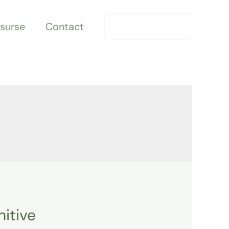
surse
Contact
0771 156 928
nitive