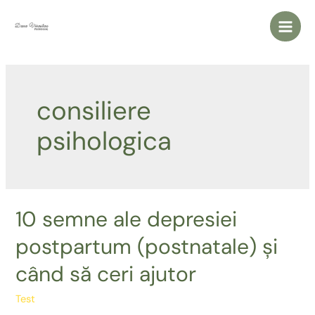
Skip
to
Main
content
Men
consiliere
psihologica
10 semne ale depresiei
postpartum (postnatale) și
când să ceri ajutor
Test