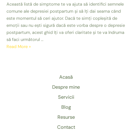
Această listă de simptome te va ajuta să identifici semnele
comune ale depresiei postpartum și să îți dai seama când
este momentul să ceri ajutor. Dacă te simți copleșită de
emoții sau nu ești sigură dacă este vorba despre o depresie
postpartum, acest ghid îți va oferi claritate și te va îndruma
să faci următorul …
10
Read More »
semne
ale
depresiei
postpartum
Acasă
(postnatale)
Despre mine
și
când
Servicii
să
Blog
ceri
Resurse
ajutor
Contact