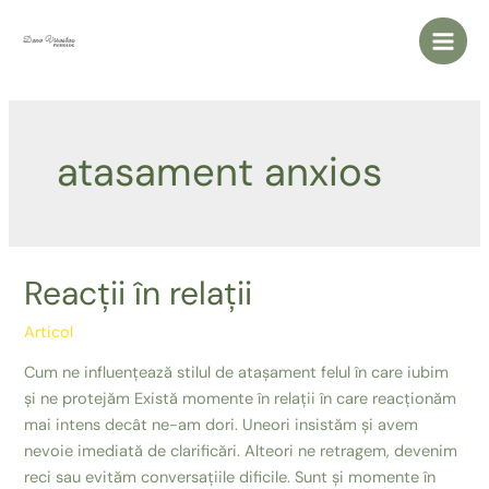
Skip
to
Main
content
Men
atasament anxios
Reacții în relații
Articol
Cum ne influențează stilul de atașament felul în care iubim
și ne protejăm Există momente în relații în care reacționăm
mai intens decât ne-am dori. Uneori insistăm și avem
nevoie imediată de clarificări. Alteori ne retragem, devenim
reci sau evităm conversațiile dificile. Sunt și momente în