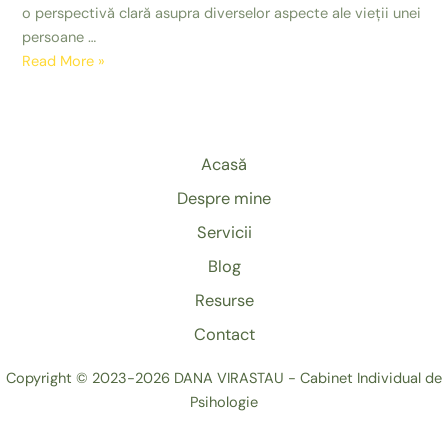
o perspectivă clară asupra diverselor aspecte ale vieții unei
persoane …
Test
Read More »
”Roata
Vieții”
Acasă
Despre mine
Servicii
Blog
Resurse
Contact
Copyright © 2023-2026 DANA VIRASTAU - Cabinet Individual de
Psihologie